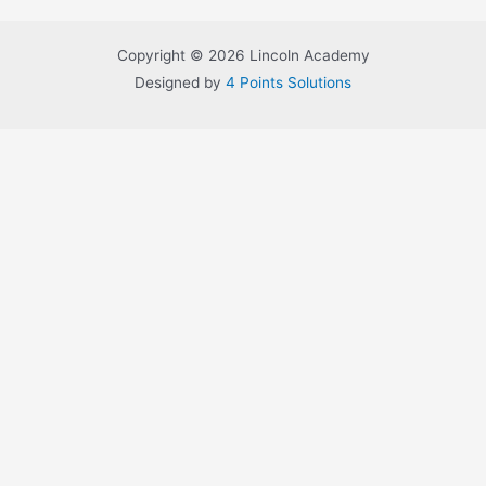
la
publicación
Copyright © 2026 Lincoln Academy
en
Designed by
4 Points Solutions
el
blog